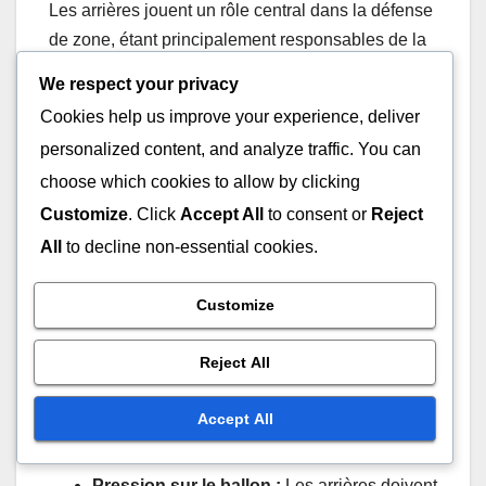
Les arrières jouent un rôle central dans la défense
de zone, étant principalement responsables de la
pression sur le ballon et de la couverture du
We respect your privacy
périmètre. Leur positionnement est essentiel pour
Cookies help us improve your experience, deliver
perturber le flux offensif de l’équipe adverse et
personalized content, and analyze traffic. You can
limiter les opportunités de tirs ouverts.
choose which cookies to allow by clicking
Customize
. Click
Accept All
to consent or
Reject
Des arrières efficaces doivent communiquer
All
to decline non-essential cookies.
constamment avec leurs coéquipiers pour garantir
des rotations et une couverture appropriées. Cela
Customize
inclut d’appeler les écrans, les changements et
d’identifier les joueurs offensifs qui pourraient être
Reject All
ouverts pour des tirs. Une communication claire
aide à maintenir l’intégrité défensive et à prévenir
Accept All
les défaillances.
Pression sur le ballon :
Les arrières doivent