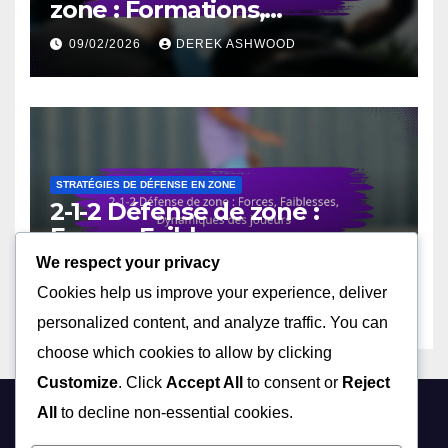
zone : Formations,
ajustements, rôles des
09/02/2026
DEREK ASHWOOD
joueurs
STRATÉGIES DE DÉFENSE EN ZONE
2-1-2 Défense de zone :
Forces, Faiblesses,
Dynamiques des joueurs
We respect your privacy
06/02/2026
DEREK ASHWOOD
Cookies help us improve your experience, deliver
personalized content, and analyze traffic. You can
choose which cookies to allow by clicking
Customize
. Click
Accept All
to consent or
Reject
All
to decline non-essential cookies.
clameurs.fr