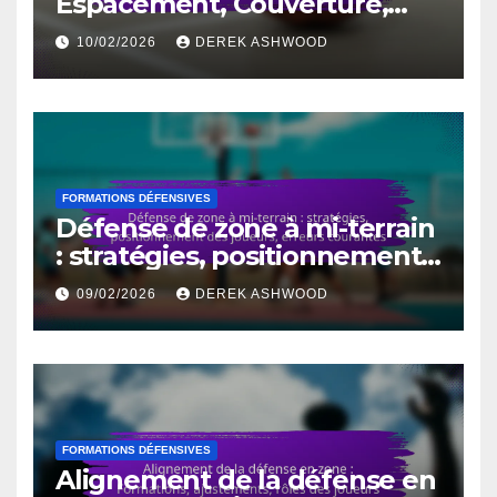
Espacement, Couverture,
Communication
10/02/2026
DEREK ASHWOOD
FORMATIONS DÉFENSIVES
Défense de zone à mi-terrain
: stratégies, positionnement
des joueurs, erreurs
09/02/2026
DEREK ASHWOOD
courantes
FORMATIONS DÉFENSIVES
Alignement de la défense en