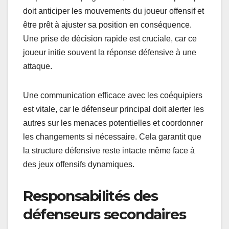
doit anticiper les mouvements du joueur offensif et
être prêt à ajuster sa position en conséquence.
Une prise de décision rapide est cruciale, car ce
joueur initie souvent la réponse défensive à une
attaque.
Une communication efficace avec les coéquipiers
est vitale, car le défenseur principal doit alerter les
autres sur les menaces potentielles et coordonner
les changements si nécessaire. Cela garantit que
la structure défensive reste intacte même face à
des jeux offensifs dynamiques.
Responsabilités des
défenseurs secondaires