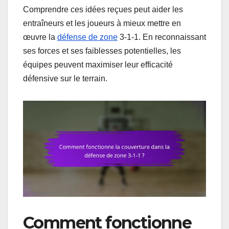
Comprendre ces idées reçues peut aider les
entraîneurs et les joueurs à mieux mettre en
œuvre la
défense de zone
3-1-1. En reconnaissant
ses forces et ses faiblesses potentielles, les
équipes peuvent maximiser leur efficacité
défensive sur le terrain.
Comment fonctionne