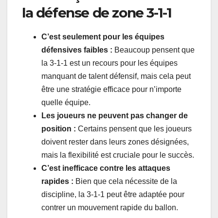
la défense de zone 3-1-1
C’est seulement pour les équipes
défensives faibles :
Beaucoup pensent que
la 3-1-1 est un recours pour les équipes
manquant de talent défensif, mais cela peut
être une stratégie efficace pour n’importe
quelle équipe.
Les joueurs ne peuvent pas changer de
position :
Certains pensent que les joueurs
doivent rester dans leurs zones désignées,
mais la flexibilité est cruciale pour le succès.
C’est inefficace contre les attaques
rapides :
Bien que cela nécessite de la
discipline, la 3-1-1 peut être adaptée pour
contrer un mouvement rapide du ballon.