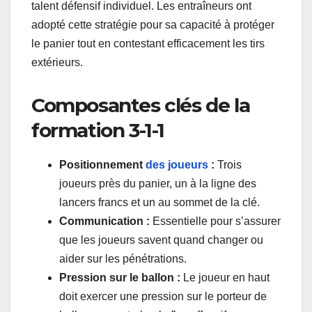
talent défensif individuel. Les entraîneurs ont
adopté cette stratégie pour sa capacité à protéger
le panier tout en contestant efficacement les tirs
extérieurs.
Composantes clés de la
formation 3-1-1
Positionnement
des joueurs
:
Trois
joueurs près du panier, un à la ligne des
lancers francs et un au sommet de la clé.
Communication :
Essentielle pour s’assurer
que les joueurs savent quand changer ou
aider sur les pénétrations.
Pression sur le ballon :
Le joueur en haut
doit exercer une pression sur le porteur de