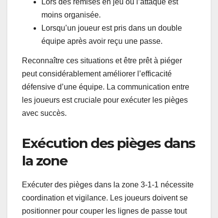
Lors des remises en jeu où l’attaque est
moins organisée.
Lorsqu’un joueur est pris dans un double
équipe après avoir reçu une passe.
Reconnaître ces situations et être prêt à piéger
peut considérablement améliorer l’efficacité
défensive d’une équipe. La communication entre
les joueurs est cruciale pour exécuter les pièges
avec succès.
Exécution des pièges dans
la zone
Exécuter des pièges dans la zone 3-1-1 nécessite
coordination et vigilance. Les joueurs doivent se
positionner pour couper les lignes de passe tout