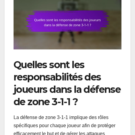
Quelles sont les
responsabilités des
joueurs dans la défense
de zone 3-1-1 ?
La défense de zone 3-1-1 implique des rôles
spécifiques pour chaque joueur afin de protéger
efficacement le but et de gérer les attaques