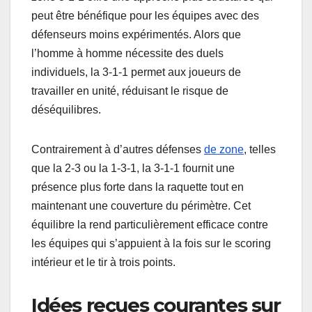
peut être bénéfique pour les équipes avec des
défenseurs moins expérimentés. Alors que
l’homme à homme nécessite des duels
individuels, la 3-1-1 permet aux joueurs de
travailler en unité, réduisant le risque de
déséquilibres.
Contrairement à d’autres défenses
de zone
, telles
que la 2-3 ou la 1-3-1, la 3-1-1 fournit une
présence plus forte dans la raquette tout en
maintenant une couverture du périmètre. Cet
équilibre la rend particulièrement efficace contre
les équipes qui s’appuient à la fois sur le scoring
intérieur et le tir à trois points.
Idées reçues courantes sur