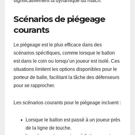
significativement la dynamique du match.
Scénarios de piégeage
courants
Le piégeage est le plus efficace dans des
scénarios spécifiques, comme lorsque le ballon
est dans le coin ou lorsqu’un joueur est isolé. Ces
situations limitent les options disponibles pour le
porteur de balle, facilitant la tâche des défenseurs
pour se rapprocher.
Les scénarios courants pour le piégeage incluent :
Lorsque le ballon est passé à un joueur près
de la ligne de touche.