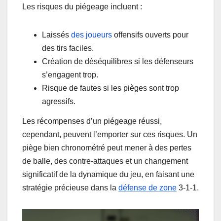
Les risques du piégeage incluent :
Laissés
des joueurs
offensifs ouverts pour
des tirs faciles.
Création de déséquilibres si les défenseurs
s’engagent trop.
Risque de fautes si les pièges sont trop
agressifs.
Les récompenses d’un piégeage réussi,
cependant, peuvent l’emporter sur ces risques. Un
piège bien chronométré peut mener à des pertes
de balle, des contre-attaques et un changement
significatif de la dynamique du jeu, en faisant une
stratégie précieuse dans la
défense de zone
3-1-1.