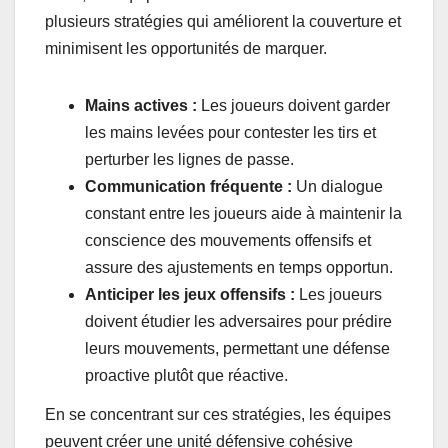
plusieurs stratégies qui améliorent la couverture et
minimisent les opportunités de marquer.
Mains actives :
Les joueurs doivent garder
les mains levées pour contester les tirs et
perturber les lignes de passe.
Communication fréquente :
Un dialogue
constant entre les joueurs aide à maintenir la
conscience des mouvements offensifs et
assure des ajustements en temps opportun.
Anticiper les jeux offensifs :
Les joueurs
doivent étudier les adversaires pour prédire
leurs mouvements, permettant une défense
proactive plutôt que réactive.
En se concentrant sur ces stratégies, les équipes
peuvent créer une unité défensive cohésive