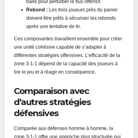
balle pour perturber le flux offensif.
Rebond :
Les trois joueurs près du panier
doivent être prêts à sécuriser les rebonds
après une tentative de tir.
Ces composantes travaillent ensemble pour créer
une unité cohésive capable de s’adapter à
différentes stratégies offensives. L’efficacité de la
zone 3-1-1 dépend de la capacité des joueurs à
lire le jeu et à réagir en conséquence.
Comparaison avec
d’autres stratégies
défensives
Comparée aux défenses homme à homme, la
zone 3-1-1 offre une approche plus structurée qui