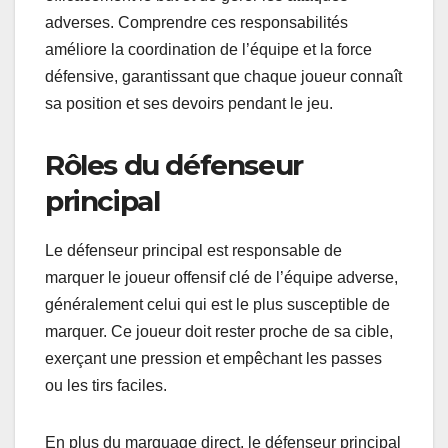
adverses. Comprendre ces responsabilités
améliore la coordination de l’équipe et la force
défensive, garantissant que chaque joueur connaît
sa position et ses devoirs pendant le jeu.
Rôles du défenseur
principal
Le défenseur principal est responsable de
marquer le joueur offensif clé de l’équipe adverse,
généralement celui qui est le plus susceptible de
marquer. Ce joueur doit rester proche de sa cible,
exerçant une pression et empêchant les passes
ou les tirs faciles.
En plus du marquage direct, le défenseur principal