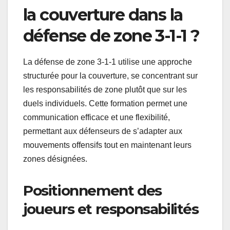
la couverture dans la
défense de zone 3-1-1 ?
La défense de zone 3-1-1 utilise une approche
structurée pour la couverture, se concentrant sur
les responsabilités de zone plutôt que sur les
duels individuels. Cette formation permet une
communication efficace et une flexibilité,
permettant aux défenseurs de s’adapter aux
mouvements offensifs tout en maintenant leurs
zones désignées.
Positionnement des
joueurs et responsabilités